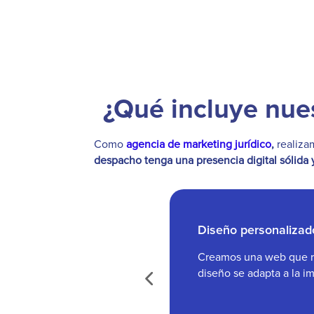
¿Qué incluye nue
Como
agencia de marketing jurídico
,
realiza
despacho tenga una presencia digital sólida 
Diseño personalizad
Creamos una web que ref
diseño se adapta a la i