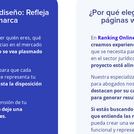
iseño: Refleja
¿Por qué ele
 marca
páginas 
r quién eres, qué
En
Ranking Onlin
ncias en el mercado
creamos experien
o se vea plasmado
que se necesita pa
en el sector jurídic
proyecto esté ali
 para que cada
e representa tu
Nuestra especializ
sta la disposición
para abogados nos
destacan por su c
para generar resu
nsión de tu
e deje una
Si estás buscand
es.
que entienda las 
pueda crear una we
funcional y represe