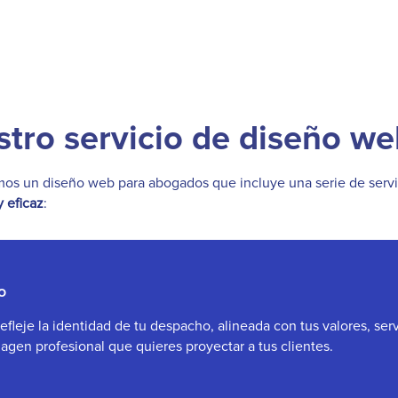
stro servicio de diseño w
mos un diseño web para abogados que incluye una serie de servi
y eficaz
:
o
leje la identidad de tu despacho, alineada con tus valores, servi
magen profesional que quieres proyectar a tus clientes.