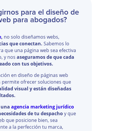
girnos para el diseño de
web para abogados?
e
,
no solo diseñamos webs,
cias que conectan.
Sabemos lo
ra que una página web sea efectiva
o, y nos
aseguramos de que cada
neado con tus objetivos.
ación en diseño de páginas web
 permite ofrecer soluciones que
alidad visual y están diseñadas
ltados.
o una
agencia marketing jurídico
necesidades de tu despacho
y que
b que posicione bien, sea
nte a la perfección tu marca,