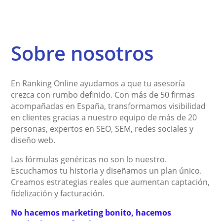
. 
vosot
e a 
os 
ra 
Desde 
ros. 
inicio
capta
pág
enton
Están 
s de 
ndo 
a we
Sobre nosotros
ces 
siend
2025 
client
y no
no 
o de 
y 
es 
pod
nos 
gran 
capta
para 
amo
hemo
ayuda 
mos 
nuest
estar
En Ranking Online ayudamos a que tu asesoría
s 
tanto 
client
ra 
más
crezca con rumbo definido. Con más de 50 firmas
acompañadas en España, transformamos visibilidad
separ
en la 
es 
aseso
sati
en clientes gracias a nuestro equipo de más de 20
ado. 
capta
con la 
ría 
ech
personas, expertos en SEO, SEM, redes sociales y
Me 
ción 
ayuda 
gracia
. 
diseño web.
acom
de 
de su 
s a su 
Cap
paña 
nuevo
estrat
estrat
ron 
Las fórmulas genéricas no son lo nuestro.
en 
s 
egia. 
egia. 
per
Escuchamos tu historia y diseñamos un plan único.
todo 
client
Tiene
Se 
tam
Creamos estrategias reales que aumentan captación,
el 
es, 
n un 
nota 
nte l
fidelización y facturación.
proce
como 
enfoq
que 
que 
No hacemos marketing bonito, hacemos
so 
en la 
ue 
conoc
nec