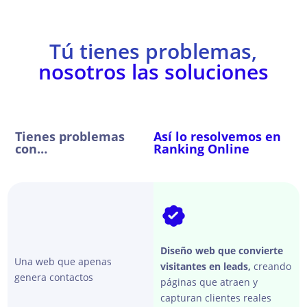
de 
o 
trabaj
onl
o. 
, sin 
Tú tienes problemas,
Nunc
duda
nosotros las soluciones
a 
te lo
tiene 
rec
un 
mie
no. El 
do.
Tienes problemas
Así lo resolvemos en
equip
con…
Ranking Online
o que 
lo 
acom
paña 
es 
profe
Diseño web que convierte
sional 
Una web que apenas
visitantes en leads,
creando
y 
genera contactos
páginas que atraen y
cerca
capturan clientes reales