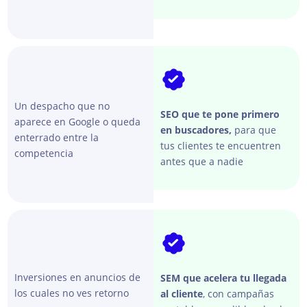
no. 
Me 
gustar
ía 
poder 
escrib
ir más 
Un despacho que no
SEO que te pone primero
reseñ
aparece en Google o queda
en buscadores,
para que
as 
enterrado entre la
tus clientes te encuentren
competencia
como 
antes que a nadie
esta 
de 
mis 
prove
edore
s. No 
dejaré 
Inversiones en anuncios de
SEM que acelera tu llegada
de 
los cuales no ves retorno
al cliente
, con campañas
reco