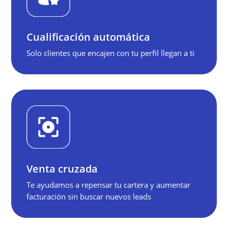
o 
equ
plazo, 
o. Si
enten
tien
Cualificación automática
der lo 
una 
Solo clientes que encajen con tu perfil llegan a ti
que 
ase
quere
ría y
mos y 
bus
necesi
s un
ta la 
age
empr
ia q
esa, 
ent
su 
da t
enten
neg
Venta cruzada
dimie
io y 
nto y 
sepa
Te ayudamos a repensar tu cartera y aumentar
su 
cóm
facturación sin buscar nuevos leads
capaci
co
dad 
nica